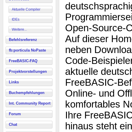
deutschsprachi
Aktuelle Compiler
Programmiersei
IDEs
Open-Source-C
Weitere...
Auf dieser Hom
Befehlsreferenz
neben Download
fb:porticula NoPaste
Code-Beispiele
FreeBASIC-FAQ
aktuelle deutsc
Projektvorstellungen
FreeBASIC-Befe
Links
Online- und Off
Buchempfehlungen
komfortables N
Int. Community Report
Ihre FreeBASIC
Forum
hinaus steht ei
Chat