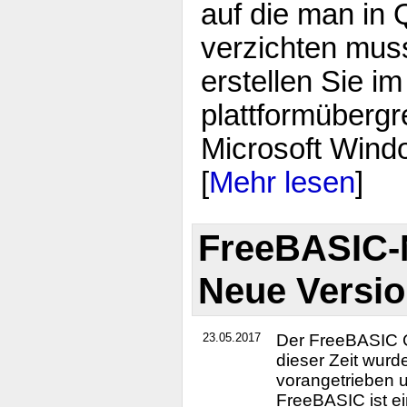
auf die man in 
verzichten mus
erstellen Sie 
plattformüberg
Microsoft Wind
[
Mehr lesen
]
FreeBASIC-N
Neue Versio
23.05.2017
Der FreeBASIC Co
dieser Zeit wurd
vorangetrieben u
FreeBASIC ist e