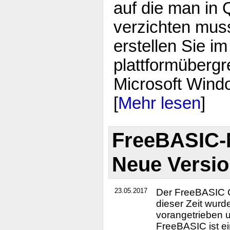
auf die man in 
verzichten mus
erstellen Sie 
plattformüberg
Microsoft Wind
[
Mehr lesen
]
FreeBASIC-N
Neue Versio
23.05.2017
Der FreeBASIC Co
dieser Zeit wurd
vorangetrieben u
FreeBASIC ist e