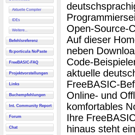
deutschsprachi
Aktuelle Compiler
Programmiersei
IDEs
Open-Source-C
Weitere...
Auf dieser Hom
Befehlsreferenz
neben Download
fb:porticula NoPaste
Code-Beispiele
FreeBASIC-FAQ
aktuelle deutsc
Projektvorstellungen
FreeBASIC-Befe
Links
Online- und Off
Buchempfehlungen
komfortables N
Int. Community Report
Ihre FreeBASIC
Forum
hinaus steht ei
Chat