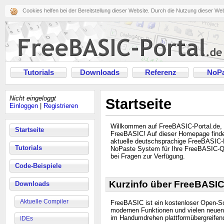
Cookies helfen bei der Bereitstellung dieser Website. Durch die Nutzung dieser We
Tutorials
Downloads
Referenz
NoPa
Nicht eingeloggt
Startseite
Einloggen
|
Registrieren
Willkommen auf FreeBASIC-Portal.de,
Startseite
FreeBASIC! Auf dieser Homepage finde
aktuelle deutschsprachige FreeBASIC-B
Tutorials
NoPaste System für Ihre FreeBASIC-Qu
bei Fragen zur Verfügung.
Code-Beispiele
Kurzinfo über FreeBASI
Downloads
Aktuelle Compiler
FreeBASIC ist ein kostenloser Open-S
modernen Funktionen und vielen neuen 
im Handumdrehen plattformübergreifen
IDEs