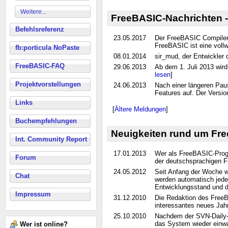
Weitere...
FreeBASIC-Nachrichten -
Befehlsreferenz
23.05.2017
Der FreeBASIC Compiler i
FreeBASIC ist eine voll
fb:porticula NoPaste
08.01.2014
sir_mud, der Entwickler d
FreeBASIC-FAQ
29.06.2013
Ab dem 1. Juli 2013 wird
lesen
]
Projektvorstellungen
24.06.2013
Nach einer längeren Paus
Features auf. Der Versio
Links
[
Ältere Meldungen
]
Buchempfehlungen
Neuigkeiten rund um Fre
Int. Community Report
17.01.2013
Wer als FreeBASIC-Progra
Forum
der deutschsprachigen F
24.05.2012
Seit Anfang der Woche we
Chat
werden automatisch jede 
Entwicklungsstand und di
Impressum
31.12.2010
Die Redaktion des FreeB
interessantes neues Jahr!
25.10.2010
Nachdem der SVN-Daily-B
das System wieder einwan
Wer ist online?