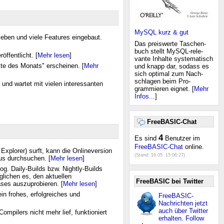
MySQL kurz & gut
ieben und viele Features eingebaut.
Das preiswerte Taschen-
buch stellt MySQL-rele-
öffentlicht. [
Mehr lesen
]
vante Inhalte systematisch
kte des Monats" erscheinen. [
Mehr
und knapp dar, sodass es
sich optimal zum Nach-
schlagen beim Pro-
und wartet mit vielen interessanten
grammieren eignet. [
Mehr
Infos...
]
FreeBASIC-Chat
4
Es sind
Benutzer im
FreeBASIC-Chat
online.
xplorer) surft, kann die Onlineversion
(Stand:
16.05. 15:06:27
)
us durchsuchen. [
Mehr lesen
]
g. Daily-Builds bzw. Nightly-Builds
glichen es, den aktuellen
FreeBASIC bei Twitter
ases auszuprobieren. [
Mehr lesen
]
n frohes, erfolgreiches und
FreeBASIC-
Nachrichten jetzt
auch über Twitter
pilers nicht mehr lief, funktioniert
erhalten. Follow