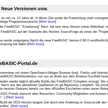
 Neue Versionen usw.
st nun ca. 13 Jahre alt. In dieser Zeit wurde die Entwicklung stark vorangetr
wertige Programmiersprache [
Mehr lesen
]
er FreeBASIC "Erweiterung" fbext, hat eine neue Version seiner Bibliothek ver
 FreeBASIC auf der Startseite des Hosters SourceForge als eines der "Proje
e wurde vergangene Nacht die neue FreeBASIC Version 0.90.0 veröffentlicht 
nssprung hat dabei [
Mehr lesen
]
eBASIC-Portal.de
mmierer mit einem OpenSearch-fähigen Browser (insb. Firefox und Internet E
reeBASIC-Befehlsreferenz von nun an direkt aus dem Browser-Suchfeld hera
rden wieder täglich aktuelle Builds des FreeBASIC-Compilers erzeugt. Die so
Nacht aus den aktuellsten Quelltexten im git-Repository compiliert. Sie ermö
e neusten Features bereits vor dem offiziellen Erscheinen eines neuen Rele
ASIC-Portals wünscht allen Besuchern, Community-Mitgliedern und Autoren ei
 :-) [
Mehr lesen
]
uild der DOS-Version längere Zeit durch eine Änderung im Sourcecode des Com
dfrei. [
Mehr lesen
]