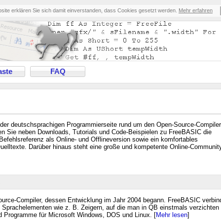
bsite erklären Sie sich damit einverstanden, dass Cookies gesetzt werden.
Mehr erfahren
ste
FAQ
 der deutschsprachigen Programmierseite rund um den Open-Source-Compiler
n Sie neben Downloads, Tutorials und Code-Beispielen zu FreeBASIC die
efehlsreferenz als Online- und Offlineversion sowie ein komfortables
elltexte. Darüber hinaus steht eine große und kompetente Online-Communit
C
ource-Compiler, dessen Entwicklung im Jahr 2004 begann. FreeBASIC verbin
Sprachelementen wie z. B. Zeigern, auf die man in QB einstmals verzichten
d Programme für Microsoft Windows, DOS und Linux. [
Mehr lesen
]