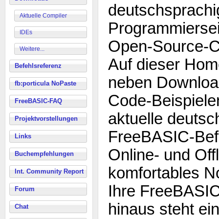
deutschsprachi
Aktuelle Compiler
Programmiersei
IDEs
Open-Source-C
Weitere...
Auf dieser Hom
Befehlsreferenz
neben Download
fb:porticula NoPaste
Code-Beispiele
FreeBASIC-FAQ
aktuelle deutsc
Projektvorstellungen
FreeBASIC-Befe
Links
Online- und Off
Buchempfehlungen
komfortables N
Int. Community Report
Ihre FreeBASIC
Forum
hinaus steht ei
Chat