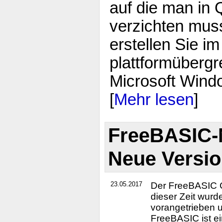
auf die man in 
verzichten mus
erstellen Sie 
plattformüberg
Microsoft Wind
[
Mehr lesen
]
FreeBASIC-N
Neue Versio
23.05.2017
Der FreeBASIC Co
dieser Zeit wurd
vorangetrieben u
FreeBASIC ist e